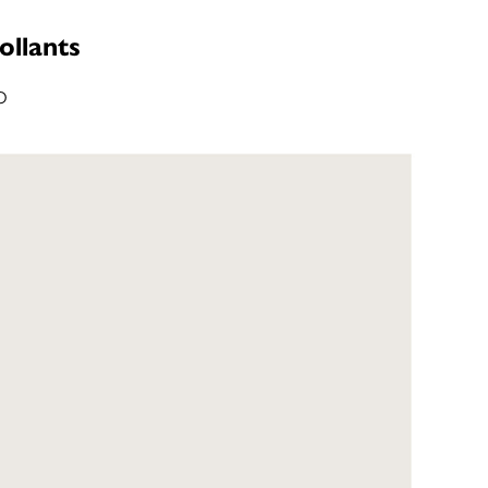
ollants
o